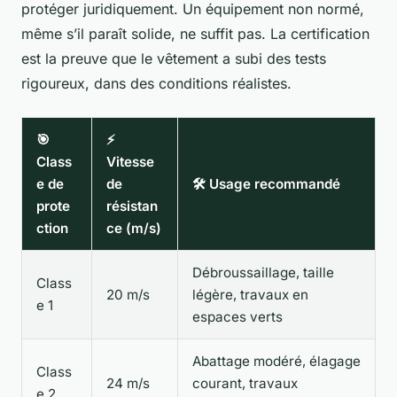
protéger juridiquement. Un équipement non normé,
même s’il paraît solide, ne suffit pas. La certification
est la preuve que le vêtement a subi des tests
rigoureux, dans des conditions réalistes.
🎯
⚡
Class
Vitesse
e de
de
🛠️ Usage recommandé
prote
résistan
ction
ce (m/s)
Débroussaillage, taille
Class
20 m/s
légère, travaux en
e 1
espaces verts
Abattage modéré, élagage
Class
24 m/s
courant, travaux
e 2