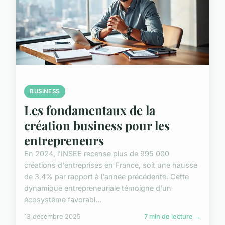
BUSINESS
Les fondamentaux de la
création business pour les
entrepreneurs
En 2024, l'INSEE recense plus de 995 000
créations d'entreprises en France, soit une hausse
de 3,4% par rapport à l'année précédente. Cette
dynamique entrepreneuriale témoigne d'un
écosystème favorabl...
13 décembre 2025
7 min de lecture →