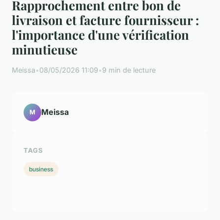
Rapprochement entre bon de
livraison et facture fournisseur :
l'importance d'une vérification
minutieuse
Meissa
•
08/05/2026 11:09
•
9 min de lecture
Meissa
M
TAGS
business