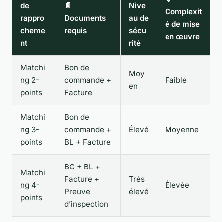
de
📄
Nive
Complexit
rappro
Documents
au de
é de mise
cheme
requis
sécu
en œuvre
nt
rité
Matchi
Bon de
Moy
ng 2-
commande +
Faible
en
points
Facture
Matchi
Bon de
ng 3-
commande +
Élevé
Moyenne
points
BL + Facture
BC + BL +
Matchi
Facture +
Très
ng 4-
Élevée
Preuve
élevé
points
d’inspection