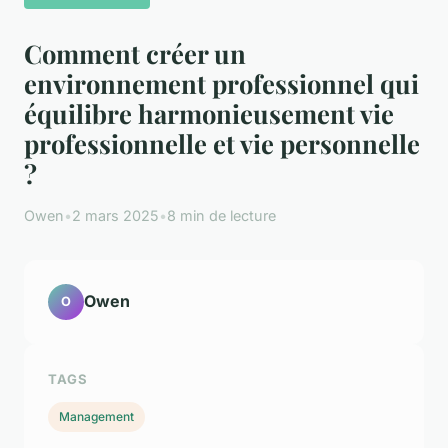
Comment créer un
environnement professionnel qui
équilibre harmonieusement vie
professionnelle et vie personnelle
?
Owen
•
2 mars 2025
•
8 min de lecture
Owen
O
TAGS
Management