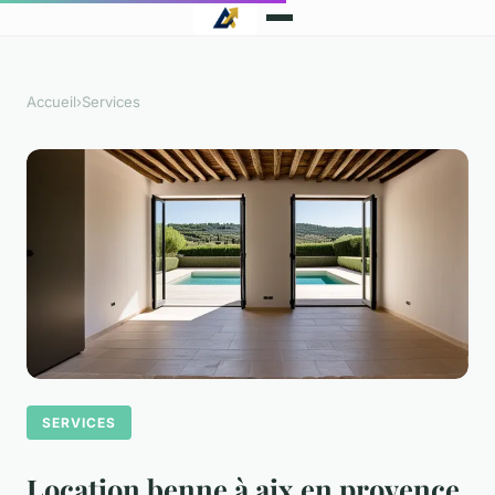
Accueil
›
Services
SERVICES
Location benne à aix en provence