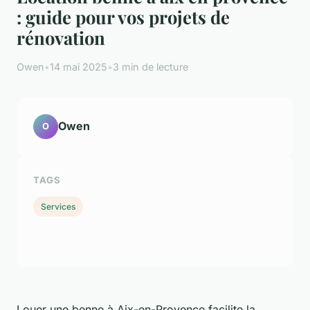
: guide pour vos projets de
rénovation
Owen
•
14 mai 2025
•
3 min de lecture
Owen
O
TAGS
Services
Louer une benne à Aix-en-Provence facilite la