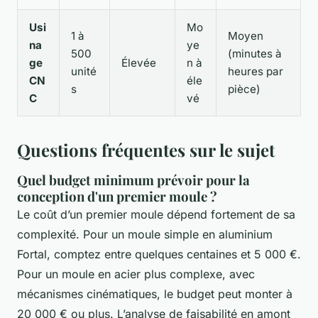
Usi
Mo
1 à
Moyen
na
ye
500
(minutes à
ge
Élevée
n à
unité
heures par
CN
éle
s
pièce)
C
vé
Questions fréquentes sur le sujet
Quel budget minimum prévoir pour la
conception d'un premier moule ?
Le coût d’un premier moule dépend fortement de sa
complexité. Pour un moule simple en aluminium
Fortal, comptez entre quelques centaines et 5 000 €.
Pour un moule en acier plus complexe, avec
mécanismes cinématiques, le budget peut monter à
20 000 € ou plus. L’analyse de faisabilité en amont