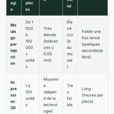
ogi
pièc
ial
e
es
De 1
Éle
Mo
000
Très
vé
ula
Faible une
à
élevée
(co
ge
fois lancé
100
(toléran
ût
par
(quelques
000
ces ≤
du
inje
secondes/p
+
0,05
mo
cti
ièce)
unité
mm)
ule
on
s
)
Moyenn
Im
1 à
e
Trè
pre
Long
100
(dépen
s
ssi
(heures par
unité
d de la
fai
on
pièce)
s
technol
ble
3D
ogie)