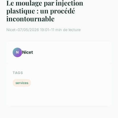
Le moulage par injection
plastique : un procédé
incontournable
Nicet
•
07/05/2026 19:01
•
11 min de lecture
Nicet
N
TAGS
services