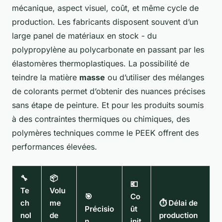
mécanique, aspect visuel, coût, et même cycle de
production. Les fabricants disposent souvent d’un
large panel de matériaux en stock - du
polypropylène au polycarbonate en passant par les
élastomères thermoplastiques. La possibilité de
teindre la matière
masse
ou d’utiliser des mélanges
de colorants permet d’obtenir des nuances précises
sans étape de peinture. Et pour les produits soumis
à des contraintes thermiques ou chimiques, des
polymères techniques comme le PEEK offrent des
performances élevées.
🔧
📦
💶
Te
Volu
🎯
Co
ch
me
⏱️ Délai de
Précisio
ût
nol
de
production
n
init