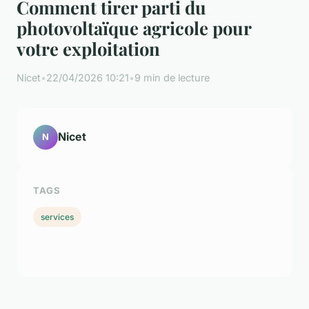
Comment tirer parti du
photovoltaïque agricole pour
votre exploitation
Nicet
•
22/04/2026 10:21
•
9 min de lecture
Nicet
N
TAGS
services