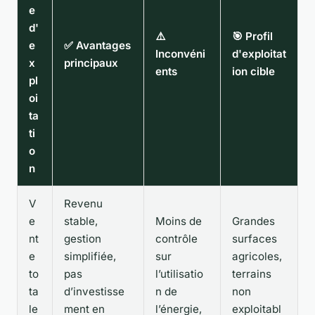
e
d'
⚠️
🎯 Profil
e
✅ Avantages
Inconvéni
d'exploitat
x
principaux
ents
ion cible
pl
oi
ta
ti
o
n
V
Revenu
e
stable,
Moins de
Grandes
nt
gestion
contrôle
surfaces
e
simplifiée,
sur
agricoles,
to
pas
l’utilisatio
terrains
ta
d’investisse
n de
non
le
ment en
l’énergie,
exploitabl