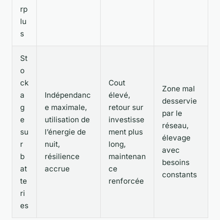
rp
lu
s
St
o
ck
Cout
Zone mal
a
Indépendanc
élevé,
desservie
g
e maximale,
retour sur
par le
e
utilisation de
investisse
réseau,
su
l’énergie de
ment plus
élevage
r
nuit,
long,
avec
b
résilience
maintenan
besoins
at
accrue
ce
constants
te
renforcée
ri
es