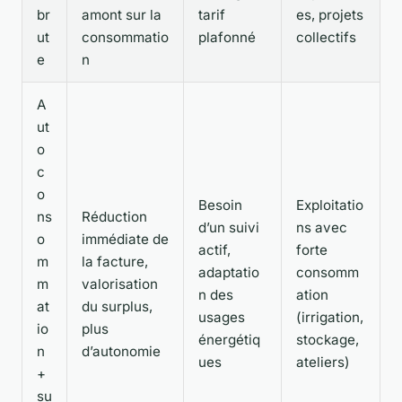
br
amont sur la
tarif
es, projets
ut
consommatio
plafonné
collectifs
e
n
A
ut
o
c
o
Besoin
Exploitatio
ns
Réduction
d’un suivi
ns avec
o
immédiate de
actif,
forte
m
la facture,
adaptatio
consomm
m
valorisation
n des
ation
at
du surplus,
usages
(irrigation,
io
plus
énergétiq
stockage,
n
d’autonomie
ues
ateliers)
+
su