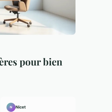
tères pour bien
Nicet
N