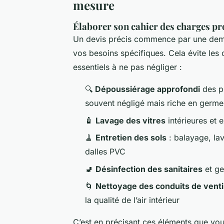
mesure
Élaborer son cahier des charges pr
Un devis précis commence par une demand
vos besoins spécifiques. Cela évite les 
essentiels à ne pas négliger :
🔍
Dépoussiérage approfondi
des po
souvent négligé mais riche en germe
🧴
Lavage des vitres
intérieures et e
🧹
Entretien des sols
: balayage, la
dalles PVC
🚽
Désinfection des sanitaires
et ge
🌀
Nettoyage des conduits de ventil
la qualité de l’air intérieur
C’est en précisant ces éléments que vo